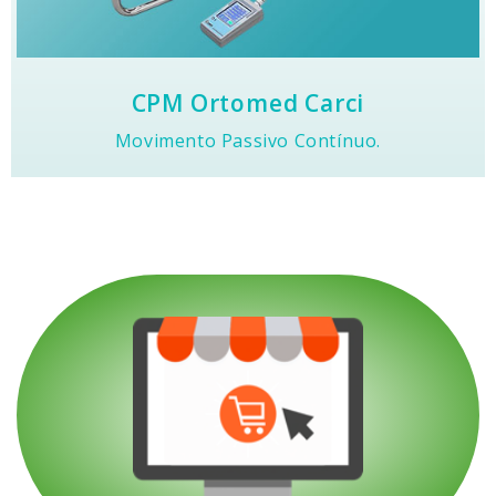
Indispensável no pós operatório de joelhos.
CPM Ortomed Carci
Movimento Passivo Contínuo.
Acesse nossa loja virtual e adquira nossos
produtos com segurança e praticidade.
comprar agora