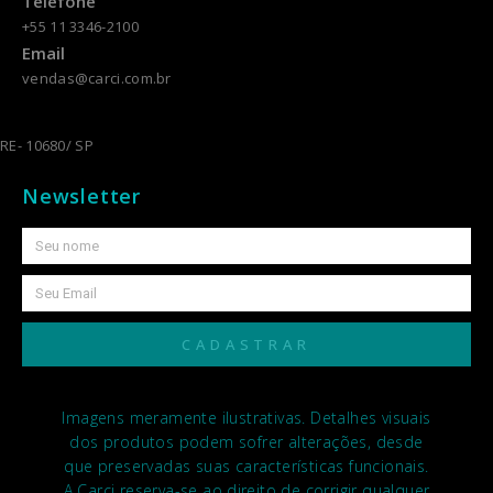
Telefone
+55 11 3346-2100
Email
vendas@carci.com.br
RE- 10680/ SP
Newsletter
CADASTRAR
Imagens meramente ilustrativas. Detalhes visuais
dos produtos podem sofrer alterações, desde
que preservadas suas características funcionais.
A Carci reserva-se ao direito de corrigir qualquer