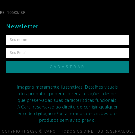
RE- 10680/ SP
Newsletter
CADASTRAR
Imagens meramente ilustrativas. Detalhes visuais
dos produtos podem sofrer alterações, desde
que preservadas suas características funcionais.
A Carci reserva-se ao direito de corrigir qualquer
erro de digitação e/ou alterar as descrições dos
produtos sem aviso prévio.
COPYRIGHT 2026 © CARCI - TODOS OS DIREITOS RESERVADOS.