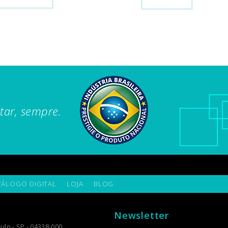
tar, sempre.
TÁLOGO DIGITAL
LOJA
BLOG
Newsletter
ulo - SP - 04338-000