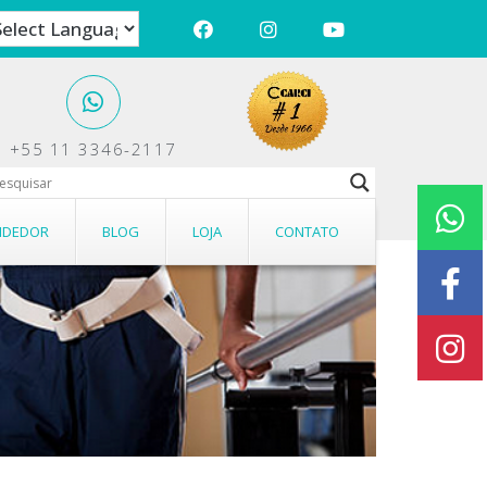
+55 11 3346-2117
ões.
NDEDOR
BLOG
LOJA
CONTATO