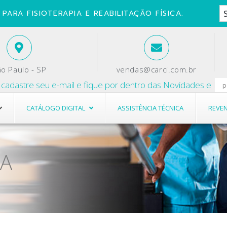
PARA FISIOTERAPIA E REABILITAÇÃO FÍSICA.
o Paulo - SP
vendas@carci.com.br
dastre seu e-mail e fique por dentro das Novidades e Promoç
CATÁLOGO DIGITAL
ASSISTÊNCIA TÉCNICA
REVE
et
Pranchas
et
Pranchas
A
Roda de Ombro
Roda de Ombro
Rolos de Punho
Rolos de Punho
Suporte de Espelho
Suporte de Espelho
as
Tábua de Transferência
as
Tábua de Transferência
deira