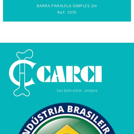
BARRA PARALELA SIMPLES 2m
Ref. 1075
Seu bem-estar, sempre.