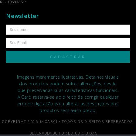
RE- 10680/ SP
Newsletter
CADASTRAR
Imagens meramente ilustrativas. Detalhes visuais
dos produtos podem sofrer alterações, desde
que preservadas suas características funcionais.
A Carci reserva-se ao direito de corrigir qualquer
erro de digitação e/ou alterar as descrições dos
produtos sem aviso prévio.
COPYRIGHT 2026 © CARCI - TODOS OS DIREITOS RESERVADOS.
DESENVOLVIDO POR ESTÚDIO BIGAS