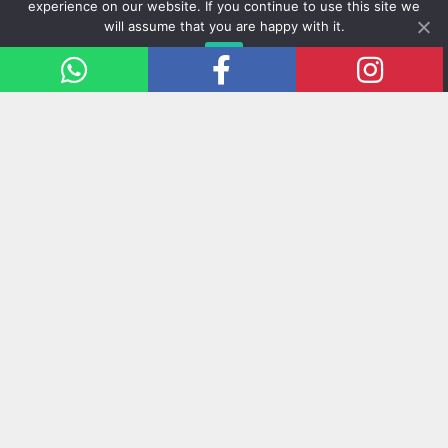
experience on our website. If you continue to use this site we
auxiliam na fisioterapia e reabilitação física,
will assume that you are happy with it.
bem como para o aperfeiçoamento da
Ok
Translate »
performance de atletas.