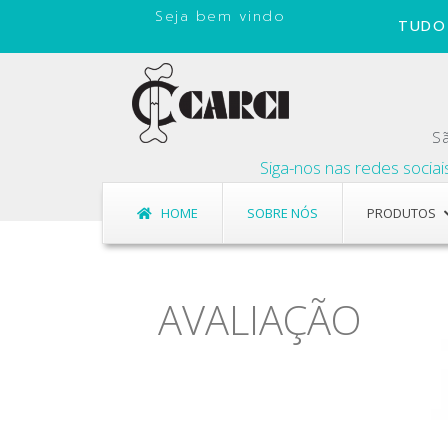
Seja bem vindo
TUDO 
Sã
Siga-nos nas redes sociais, c
HOME
SOBRE NÓS
PRODUTOS
Adipômetros
Adipômetros
AVALIAÇÃO
Aparelhos de 
Aparelhos de 
Dinamômetro
Dinamômetro
Estesiômetros
Estesiômetros
Estetoscópios
Estetoscópios
Fitas Métricas