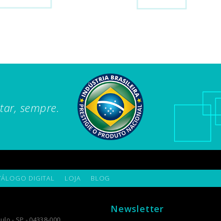
tar, sempre.
TÁLOGO DIGITAL
LOJA
BLOG
Newsletter
ulo - SP - 04338-000