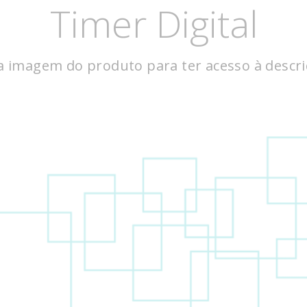
Timer Digital
gráficos
gráficos
a imagem do produto para ter acesso à descr
flexo
flexo