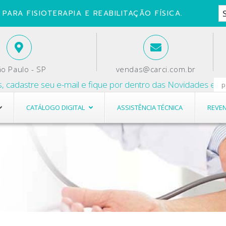
PARA FISIOTERAPIA E REABILITAÇÃO FÍSICA.
o Paulo - SP
vendas@carci.com.br
adastre seu e-mail e fique por dentro das Novidades e Promo
CATÁLOGO DIGITAL
ASSISTÊNCIA TÉCNICA
REVE
Réguas Antropométricas
Réguas Antropométricas
Pressão
Simetrógrafos
Pressão
Simetrógrafos
s
Timer Digital
s
Timer Digital
Trenas
Trenas