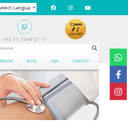
+55 11 3346-2117
ções.
NDEDOR
BLOG
LOJA
CONTATO