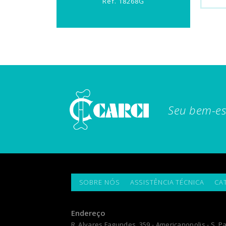
Ref. 18268G
Seu bem-es
SOBRE NÓS
ASSISTÊNCIA TÉCNICA
CA
Endereço
R. Alvares Fagundes, 359 - Americanopolis - S. Pa