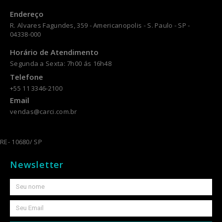
Endereço
R. Alvares Fagundes, 359 - Americanopolis - S. Paulo - SP -
04338-000
Horário de Atendimento
Segunda a Sexta: 7h00 ás 16h48
Telefone
+55 11 3346-2100
Email
vendas@carci.com.br
RE- 10680/ SP
Newsletter