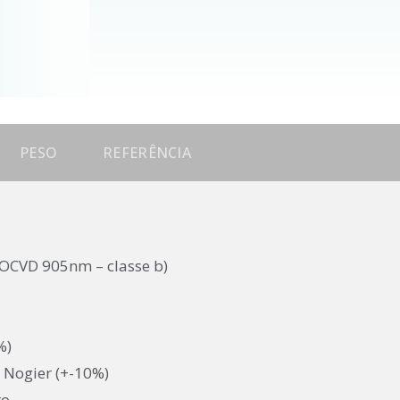
PESO
REFERÊNCIA
 MOCVD 905nm – classe b)
%)
 Nogier (+-10%)
ro