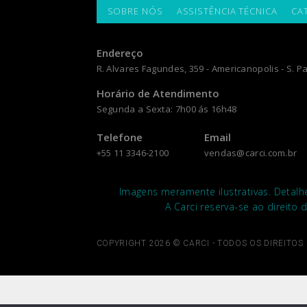
SOBRE NÓS
ASSISTÊNCIA TÉCNICA
CA
Endereço
R. Alvares Fagundes, 359 - Americanopolis - S. Pa
Horário de Atendimento
Segunda a Sexta: 7h00 ás 16h48
Telefone
Email
+55 11 3346-2100
vendas@carci.com.br
Imagens meramente ilustrativas. Detalh
A Carci reserva-se ao direito 
COPYRIGHT 2026 © CARCI - TODOS OS DIREITOS