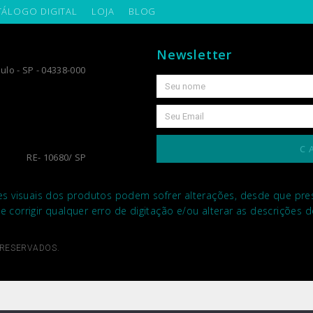
TÁLOGO DIGITAL
LOJA
BLOG
Newsletter
ulo - SP - 04338-000
C
RE- 10680/ SP
es visuais dos produtos podem sofrer alterações, desde que prese
de corrigir qualquer erro de digitação e/ou alterar as descrições
 RESERVADOS.