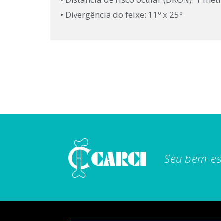
• Divergência do feixe: 11º x 25º
Seu bem-es