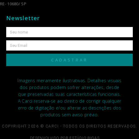
RE- 10680/ SP
Newsletter
CADASTRAR
Imagens meramente ilustrativas. Detalhes visuais
dos produtos podem sofrer alterações, desde
que preservadas suas características funcionais.
A Carci reserva-se ao direito de corrigir qualquer
erro de digitação e/ou alterar as descrições dos
produtos sem aviso prévio.
COPYRIGHT 2026 © CARCI - TODOS OS DIREITOS RESERVADOS.
DESENVOLVIDO POR ESTÚDIO BIGAS