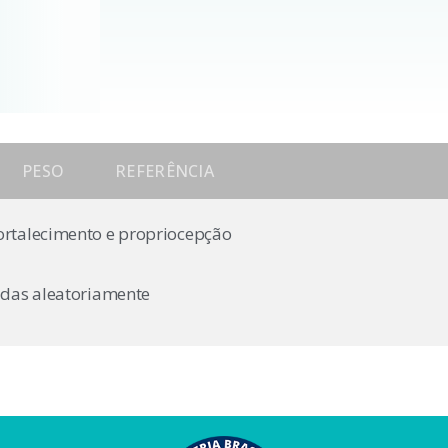
PESO
REFERÊNCIA
ortalecimento e propriocepção
iadas aleatoriamente