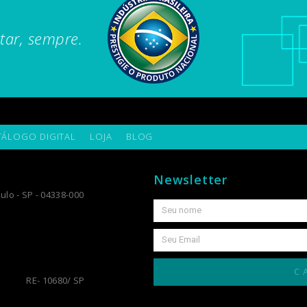
tar, sempre.
TÁLOGO DIGITAL
LOJA
BLOG
Newsletter
ulo - SP - 04338-000
C
RE- 10680/ SP