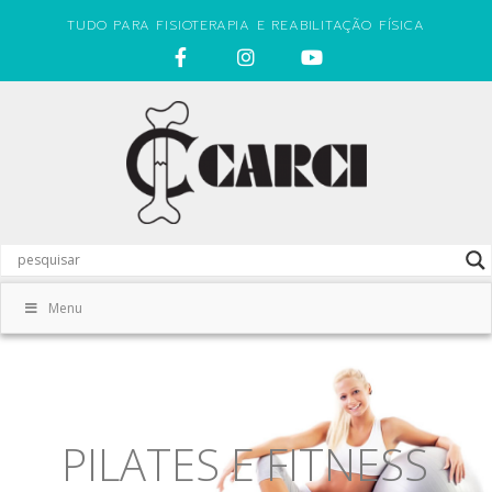
TUDO PARA FISIOTERAPIA E REABILITAÇÃO FÍSICA
Menu
PILATES E FITNESS