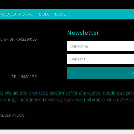
TÁLOGO DIGITAL
LOJA
BLOG
Newsletter
ulo - SP - 04338-000
C
RE- 10680/ SP
es visuais dos produtos podem sofrer alterações, desde que prese
de corrigir qualquer erro de digitação e/ou alterar as descrições
 RESERVADOS.