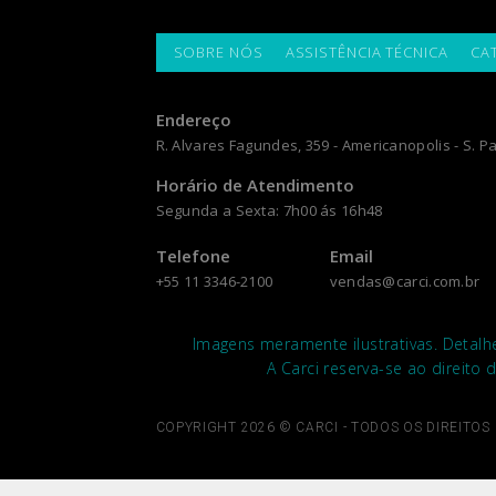
SOBRE NÓS
ASSISTÊNCIA TÉCNICA
CA
Endereço
R. Alvares Fagundes, 359 - Americanopolis - S. Pa
Horário de Atendimento
Segunda a Sexta: 7h00 ás 16h48
Telefone
Email
+55 11 3346-2100
vendas@carci.com.br
Imagens meramente ilustrativas. Detalh
A Carci reserva-se ao direito 
COPYRIGHT 2026 © CARCI - TODOS OS DIREITOS