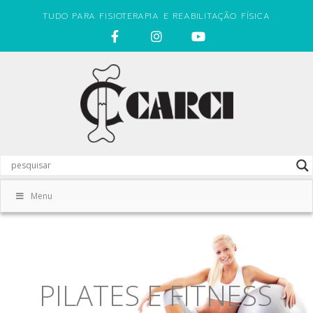
TUDO PARA FISIOTERAPIA E REABILITAÇÃO FÍSICA
Menu
PILATES E FITNESS