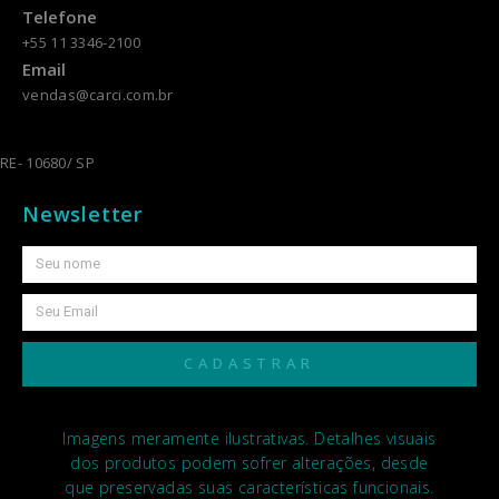
Telefone
+55 11 3346-2100
Email
vendas@carci.com.br
RE- 10680/ SP
Newsletter
CADASTRAR
Imagens meramente ilustrativas. Detalhes visuais
dos produtos podem sofrer alterações, desde
que preservadas suas características funcionais.