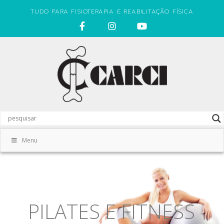
TUDO PARA FISIOTERAPIA E REABILITAÇÃO FÍSICA
Menu
PILATES E FITNESS