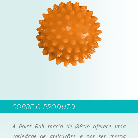
SOBRE O PRODUTO
A Point Ball macia de Ø8cm oferece uma
variedade de aplicações, e por ser crespa