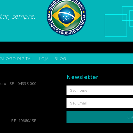
tar, sempre.
TÁLOGO DIGITAL
LOJA
BLOG
Newsletter
ulo - SP - 04338-000
C
RE- 10680/ SP