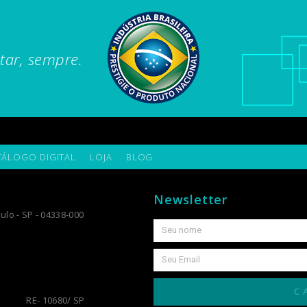
tar, sempre.
TÁLOGO DIGITAL
LOJA
BLOG
Newsletter
ulo - SP - 04338-000
C
RE- 10680/ SP