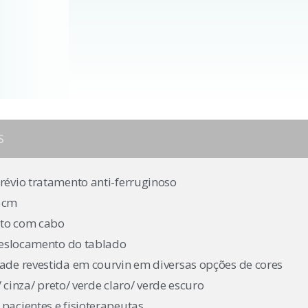
S
révio tratamento anti-ferruginoso
95cm
moto com cabo
 deslocamento do tablado
ade revestida em courvin em diversas opções de cores
/ cinza/ preto/ verde claro/ verde escuro
pacientes e fisioterapeutas