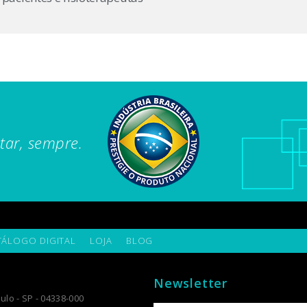
tar, sempre.
TÁLOGO DIGITAL
LOJA
BLOG
Newsletter
ulo - SP - 04338-000