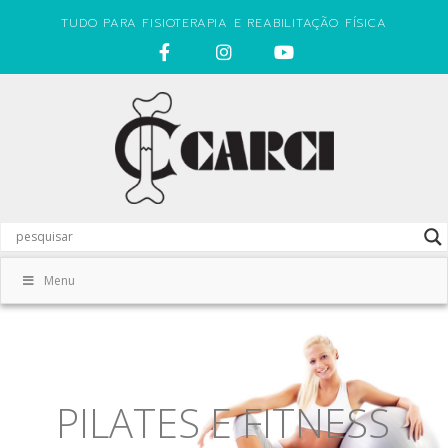
TUDO PARA FISIOTERAPIA E REABILITAÇÃO FÍSICA
Menu
PILATES E FITNESS