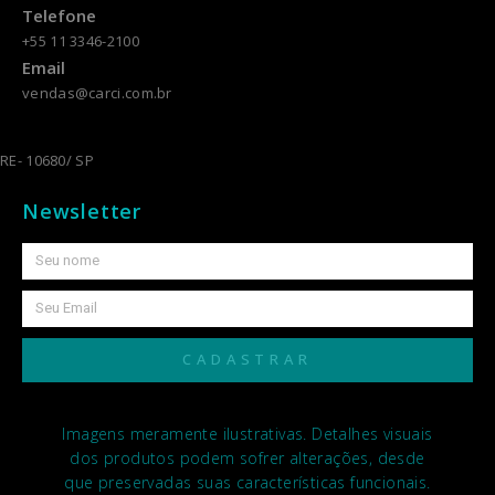
Telefone
+55 11 3346-2100
Email
vendas@carci.com.br
RE- 10680/ SP
Newsletter
CADASTRAR
Imagens meramente ilustrativas. Detalhes visuais
dos produtos podem sofrer alterações, desde
que preservadas suas características funcionais.