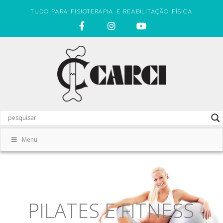
TUDO PARA FISIOTERAPIA E REABILITAÇÃO FÍSICA
Menu
PILATES E FITNESS