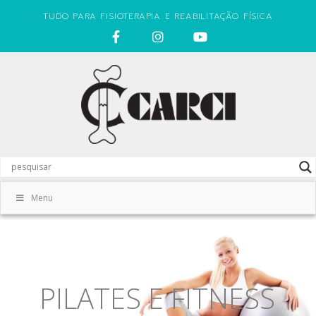
TUDO PARA FISIOTERAPIA E REABILITAÇÃO FÍSICA
Menu
PILATES E FITNESS